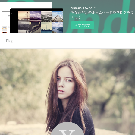
Ameba Owndで
あなただけのホームページやブログをつ
くろう
今すぐ試す
Blog